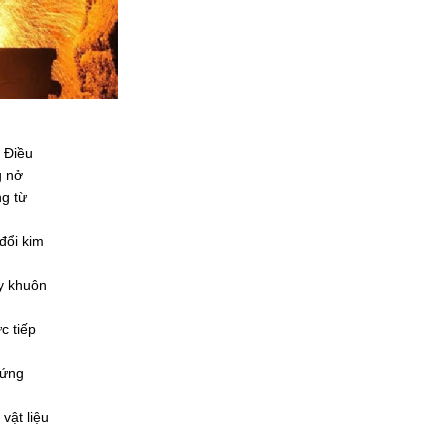
. Điều
g nở
ng từ
đổi kim
ầy khuôn
c tiếp
 ứng
vật liệu