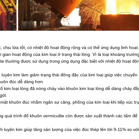
t, chịu lửa tốt, có nhiệt độ hoạt động rộng và có thể ứng dụng linh hoạt
gian hoạt động của kim loại ở trạng thái lỏng. Vì là loại khoáng trướn
te thường được sử dụng trong ứng dụng đặc biệt với nhiệt độ hoạt độ
luyện kim làm giảm trạng thái đông đặc của kim loại giúp việc chuyển 
 khuôn đúc dễ dàng hơn.
đổ kim loại lỏng đã nóng chảy vào khuôn kim loại lỏng dễ dàng chảy đ
gột.
ề mặt khuôn đúc nhằm ngăn sự căng, phồng của kim loại khi tiếp xúc trự
ong quá trình đổ khuôn vermiculite còn được sản xuất thành các tấm để
h luyện kim giúp tăng sản lượng của việc đúc thép lên tới 9-11% so với 