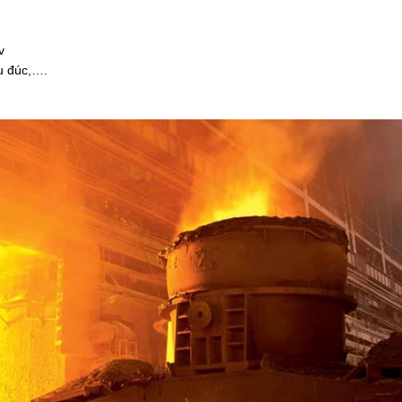
v
ậu đúc,….