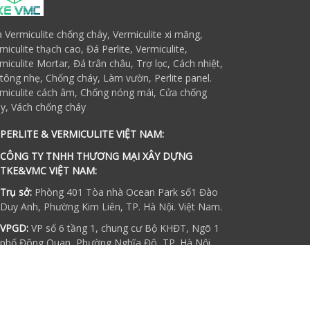
 Vermiculite chống cháy, Vermiculite xi măng,
miculite thạch cao, Đá Perlite, Vermiculite,
miculite Mortar, Đá trân châu, Trợ lọc, Cách nhiệt,
tông nhẹ, Chống cháy, Làm vườn, Perlite panel.
miculite cách âm, Chống nóng mái, Cửa chống
y, Vách chống cháy
PERLITE & VERMICULITE VIỆT NAM:
CÔNG TY TNHH THƯƠNG MẠI XÂY DỰNG
TKE&VMC VIỆT NAM:
Trụ sở:
Phòng 401 Tòa nhà Ocean Park số1 Đào
Duy Anh, Phường Kim Liên, TP. Hà Nội. Việt Nam.
VPGD:
VP số 6 tầng 1, chung cư Bộ KHĐT, Ngõ 1
phố Đông Quan, Phường Nghĩa Đô, TP. Hà Nội,
Việt Nam.
Điện thoại : (84)0389 275 339
Hotline: (84)0964 014 315