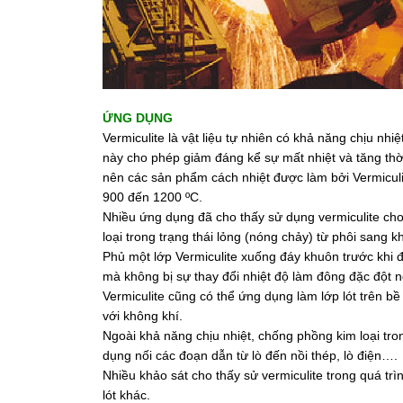
ỨNG DỤNG
Vermiculite là vật liệu tự nhiên có khả năng chịu nhiệ
này cho phép giảm đáng kể sự mất nhiệt và tăng thời 
nên các sản phẩm cách nhiệt được làm bởi Vermiculi
900 đến 1200 ºС.
Nhiều ứng dụng đã cho thấy sử dụng vermiculite cho 
loại trong trạng thái lỏng (nóng chảy) từ phôi sang
Phủ một lớp Vermiculite xuống đáy khuôn trước khi 
mà không bị sự thay đổi nhiệt độ làm đông đặc đột n
Vermiculite cũng có thể ứng dụng làm lớp lót trên b
với không khí.
​Ngoài khả năng chịu nhiệt, chống phồng kim loại tr
dụng nối các đoạn dẫn từ lò đến nồi thép, lò điện….
Nhiều khảo sát cho thấy sử vermiculite trong quá trìn
lót khác.