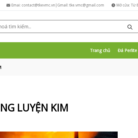
Emai: contact@tkevmc.vn|Gmail: tke.vmc@gmail.com
Mở cửa: Từ 8
Trang chủ
Đá Perlite
M
NG LUYỆN KIM