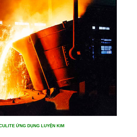
CULITE ỨNG DỤNG LUYỆN KIM