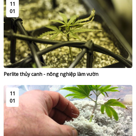
11
01
Perlite thủy canh - nông nghiệp làm vườn
11
01