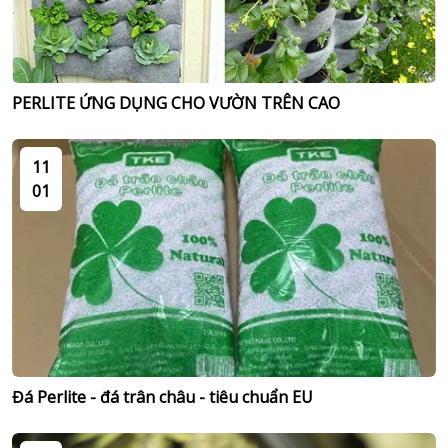
PERLITE ỨNG DỤNG CHO VƯỜN TRÊN CAO
11
01
Đá Perlite - đá trân châu - tiêu chuẩn EU