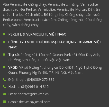
Vữa Vermiculite chống cháy, Vermiculite xi măng, Vermiculite
thạch cao, Đá Perlite, Vermiculite, Vermiculite Mortar, Đá trân
châu, Trợ lọc, Cách nhiệt, Bê tông nhẹ, Chống cháy, Làm vườn,
Perlite panel. Vermiculite cách âm, Chống nóng mái, Cửa chống
cháy, Vách chống cháy
PERLITE & VERMICULITE VIỆT NAM:
CÔNG TY TNHH THƯƠNG MẠI XÂY DỰNG TKE&VMC VIỆT
NAM:
Trụ sở:
Phòng 401 Tòa nhà Ocean Park số1 Đào Duy Anh,
Phường Kim Liên, TP. Hà Nội. Việt Nam.
VPGD:
VP số 6 tầng 1, chung cư Bộ KHĐT, Ngõ 1 phố Đông
Quan, Phường Nghĩa Đô, TP. Hà Nội, Việt Nam.
Điện thoại : (84)0389 275 339
Hotline: (84)0964 014 315
Emai: contact@tkevmc.vn
Gmail: tke.vmc@gmail.com