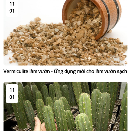
11
01
Vermiculite làm vườn - Ứng dụng mới cho làm vườn sạch
11
01