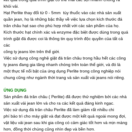
khỏi vải.
Hạt Perlite thay đổi từ 0 - 5mm tùy thuốc vào các nhà sản xuất
quần jean, họ là những bậc thầy về việc lựa chọn kích thước đá
trân châu hạt sao cho phù hợp nhất với các sản phẩm của họ.
Kích thước hạt chính xác và enzyme đặc biệt được dùng trong quá
trình giặt đá được coi là thông tin quy trình độc quyền của tất cả
các
công ty jeans lớn trên thế giới.
Việc sử dụng công nghệ giặt đá trân châu trong hầu hết các công
ty jeans đang gia tăng nhanh chóng trên toàn thế giới, và đó là
một thực tế nổi bật của ứng dụng Perlite trong công nghiệp nói
chung cũng như ngành thời trang và sản xuất vải jeans nói riêng.
ỨNG DỤNG
Sản phẩm đá trân châu ( Perlite) đã được thử nghiệm bởi các nhà
sản xuất vải jean lớn và cho ra các kết quả đáng kinh ngạc.
Việc sử dụng đá trân châu Perlite đã làm giảm rất nhiều chi
phí bảo trì cho máy giặt và đạt được một kết quả ngoài mong đợi,
vật liệu vải jean sau khi gia công có cảm giác tốt hơn và mịn màng
hơn, đồng thời chúng cũng nhìn đẹp và bền hơn.